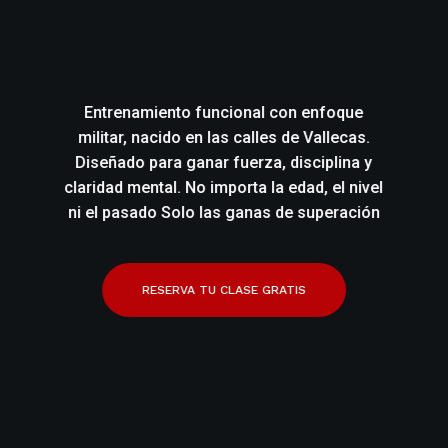
Entrenamiento funcional con enfoque
militar, nacido en las calles de Vallecas.
60 min
Diseñado para ganar fuerza, disciplina y
Fuerza,
claridad mental. No importa la edad, el nivel
ni el pasado Solo las ganas de superación
RE
RESERVA TU CLASE GRATIS